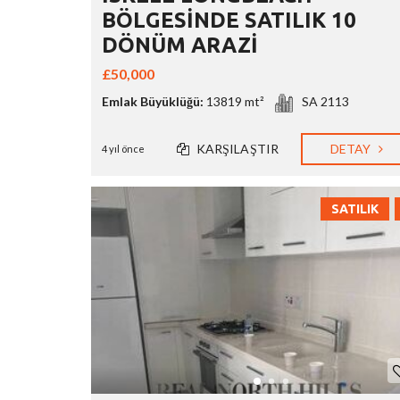
BÖLGESİNDE SATILIK 10
DÖNÜM ARAZİ
£50,000
Emlak Büyüklüğü:
13819 mt²
SA 2113
KARŞILAŞTIR
DETAY
4 yıl önce
SATILIK