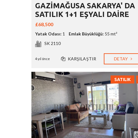
GAZİMAĞUSA SAKARYA' DA
SATILIK 1+1 EŞYALI DAİRE
£68,500
Yatak Odası:
1
Emlak Büyüklüğü:
55 mt²
SK 2110
KARŞILAŞTIR
DETAY
4 yıl önce
SATILIK