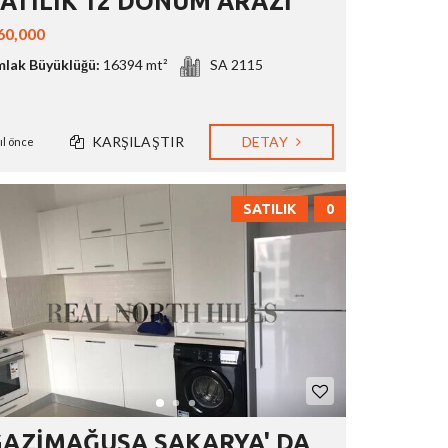
ATILIK 12 DÖNÜM ARAZİ
60,000
mlak Büyüklüğü:
16394 mt²
SA 2115
KARŞILAŞTIR
DETAY
yıl önce
SATILIK
0
GAZİMAĞUSA SAKARYA' DA