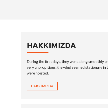
HAKKIMIZDA
During the first days, they went along smoothly e
very unpropitious, the wind seemed stationary in t
were hoisted.
HAKKIMIZDA