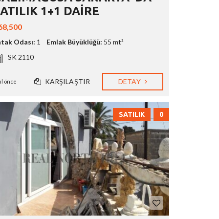
ATILIK 1+1 DAİRE
68,500
atak Odası:
1
Emlak Büyüklüğü:
55 mt²
SK 2110
KARŞILAŞTIR
DETAY
yıl önce
SATILIK
0