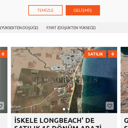
TEMİZLE
GELİŞMİŞ
 (YÜKSEKTEN DÜŞÜĞE)
FİYAT (DÜŞÜKTEN YÜKSEĞE)
0
SATILIK
0
İSKELE LONGBEACH' DE