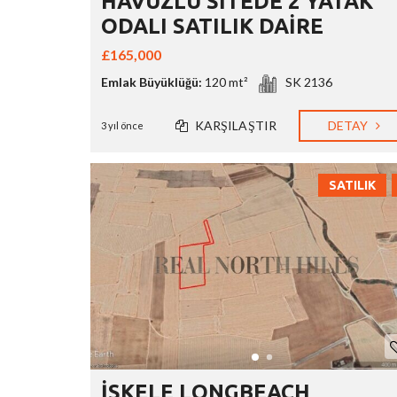
HAVUZLU SİTEDE 2 YATAK
ODALI SATILIK DAİRE
£165,000
Emlak Büyüklüğü:
120 mt²
SK 2136
KARŞILAŞTIR
DETAY
3 yıl önce
SATILIK
İSKELE LONGBEACH