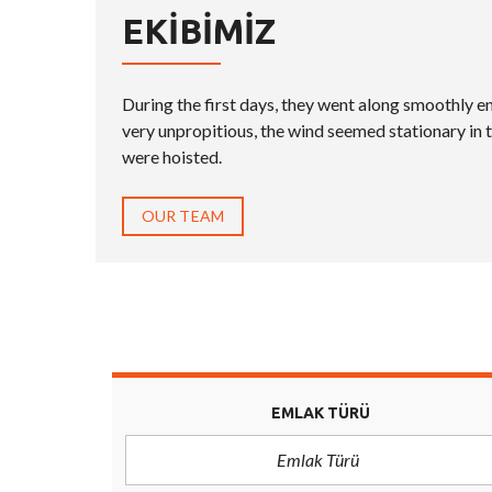
EKIBIMIZ
During the first days, they went along smoothly e
very unpropitious, the wind seemed stationary in t
were hoisted.
OUR TEAM
EMLAK TÜRÜ
Emlak Türü