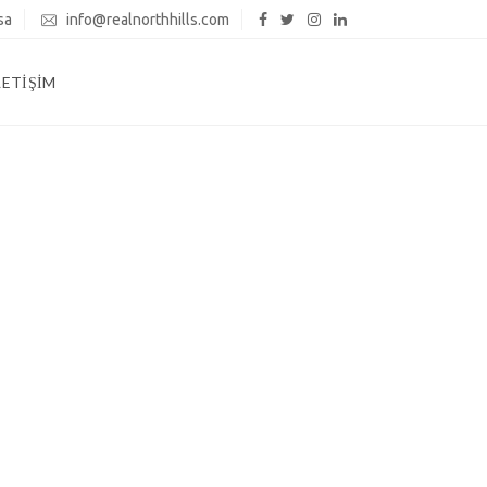
sa
info@realnorthhills.com
LETIŞIM
iliriz
relim