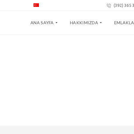
(392) 365 
ANA SAYFA
HAKKIMIZDA
EMLAKLA
D
E
E
I
K
M
Sizin
N
I
L
A
B
A
M
I
K
I
M
T
K
I
E
Bize
A
Z
R
R
C
A
I
H
M
H
A
A
I
B
N
E
I
R
Z
L
E