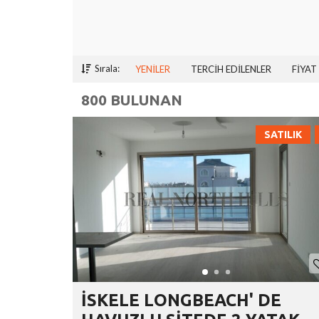
Sırala:
YENİLER
TERCİH EDİLENLER
FİYAT
800 BULUNAN
SATILIK
İSKELE LONGBEACH' DE