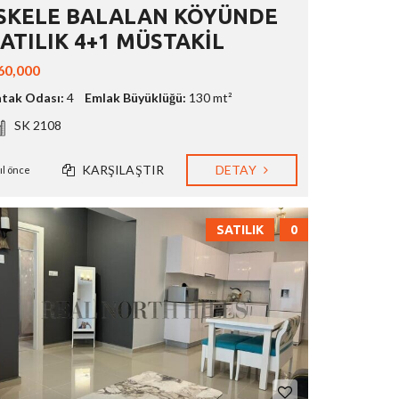
İSKELE BALALAN KÖYÜNDE
ATILIK 4+1 MÜSTAKİL
60,000
atak Odası:
4
Emlak Büyüklüğü:
130 mt²
SK 2108
KARŞILAŞTIR
DETAY
yıl önce
SATILIK
0