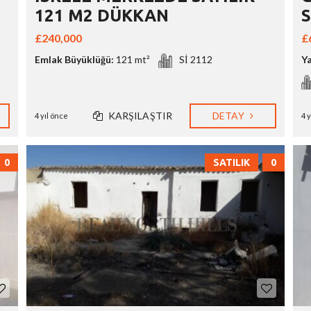
121 M2 DÜKKAN
S
£240,000
£
Emlak Büyüklüğü:
121 mt²
Sİ 2112
Y
KARŞILAŞTIR
DETAY
4 yıl önce
4 
0
SATILIK
0