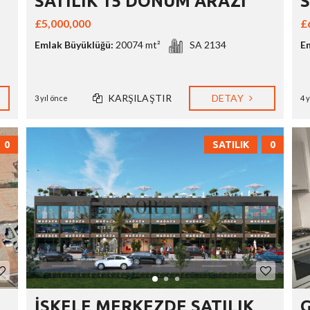
SATILIK 15 DÖNÜM ARAZİ
S
£5,000,000
£
Emlak Büyüklüğü:
20074 mt²
SA 2134
E
KARŞILAŞTIR
DETAY
3 yıl önce
4 
0
SATILIK
0
İSKELE MERKEZDE SATILIK