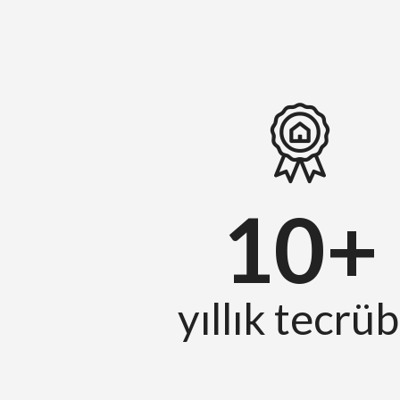
R
E
K
S
A
Y
F
A
10+
yıllık tecrü