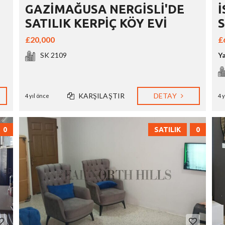
GAZİMAĞUSA NERGİSLİ'DE
SATILIK KERPİÇ KÖY EVİ
S
£20,000
£
SK 2109
Y
KARŞILAŞTIR
DETAY
4 yıl önce
4 
0
SATILIK
0